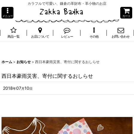
カラフルで可愛い、鎌倉の革財布・革小物のお店
メニュー
カート
商品一覧
お店について
レビュー
その他
お問い合わせ
ホーム
>
お知らせ
>
西日本豪雨災害、寄付に関するおしらせ
西日本豪雨災害、寄付に関するおしらせ
2018
07
10
年
月
日