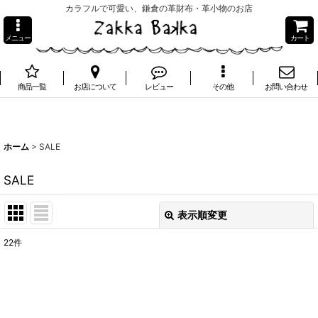
カラフルで可愛い、鎌倉の革財布・革小物のお店
メニュー
カート
商品一覧
お店について
レビュー
その他
お問い合わせ
ホーム
>
SALE
SALE
表示順変更
閉じる
22
件
サブカテゴリ
:
表示数
: