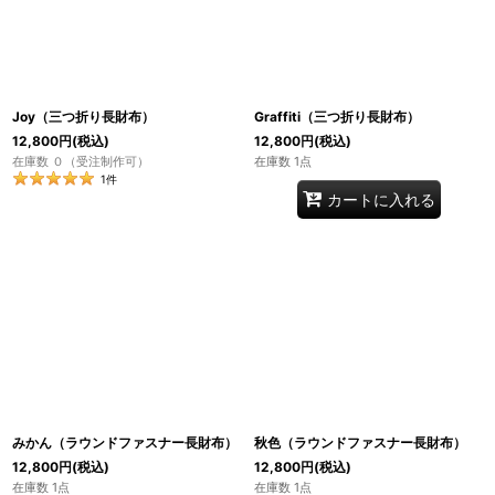
並び順
:
絞り込む
Joy（三つ折り長財布）
Graffiti（三つ折り長財布）
12,800
円
(税込)
12,800
円
(税込)
在庫数 ０（受注制作可）
在庫数 1点
1
件
カートに入れる
みかん（ラウンドファスナー長財布）
秋色（ラウンドファスナー長財布）
12,800
円
(税込)
12,800
円
(税込)
在庫数 1点
在庫数 1点