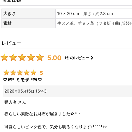
大きさ
10 × 20 cm 厚さ：約2.8 cm
素材
牛ヌメ革、羊ヌメ革（フタ折り曲げ部分
レビュー
5.00
1
件のレビュー
5
♡🌸* ミモザ *🌸♡
2026
05
15
16:43
年
月
日
購入者
さん
春らしい素敵なお財布が届きました✿.*・
可愛らしいピンク色で、気分も明るくなります(*´˘`*)✨️