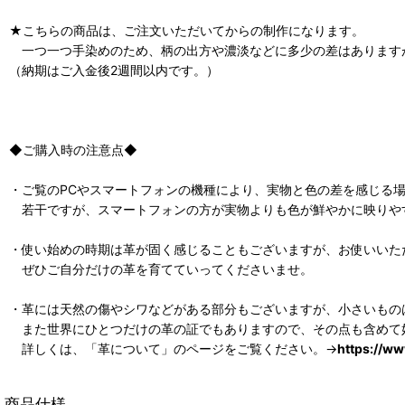
★こちらの商品は、ご注文いただいてからの制作になります。
一つ一つ手染めのため、柄の出方や濃淡などに多少の差はあります
（納期はご入金後2週間以内です。）
◆ご購入時の注意点◆
・ご覧のPCやスマートフォンの機種により、実物と色の差を感じる
若干ですが、スマートフォンの方が実物よりも色が鮮やかに映りや
・使い始めの時期は革が固く感じることもございますが、お使いいた
ぜひご自分だけの革を育てていってくださいませ。
・革には天然の傷やシワなどがある部分もございますが、小さいもの
また世界にひとつだけの革の証でもありますので、その点も含めて
詳しくは、「革について」のページをご覧ください。→
https://w
商品仕様