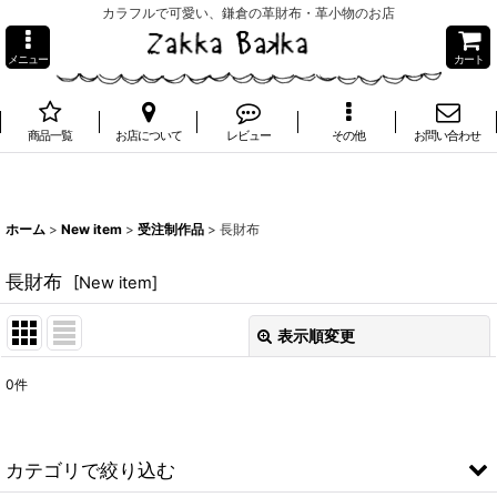
カラフルで可愛い、鎌倉の革財布・革小物のお店
メニュー
カート
商品一覧
お店について
レビュー
その他
お問い合わせ
ホーム
>
New item
>
受注制作品
>
長財布
長財布
[
New item
]
表示順変更
閉じる
0
件
表示数
:
並び順
:
カテゴリで絞り込む