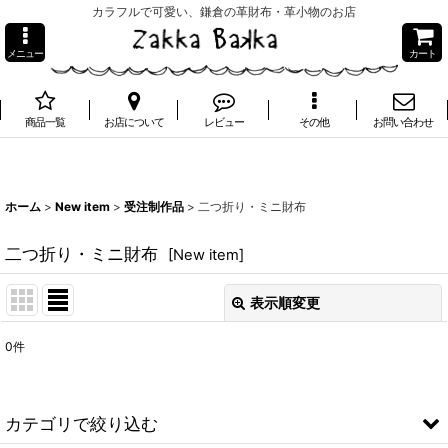
カラフルで可愛い、鎌倉の革財布・革小物のお店
メニュー
カート
商品一覧
お店について
レビュー
その他
お問い合わせ
ホーム
>
New item
>
受注制作品
>
二つ折り・ミニ財布
二つ折り・ミニ財布
[
New item
]
表示順変更
閉じる
0
件
表示数
:
並び順
:
カテゴリで絞り込む