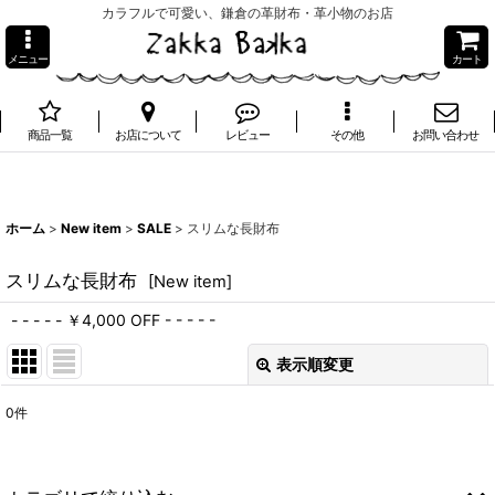
カラフルで可愛い、鎌倉の革財布・革小物のお店
メニュー
カート
商品一覧
お店について
レビュー
その他
お問い合わせ
ホーム
>
New item
>
SALE
>
スリムな長財布
スリムな長財布
[
New item
]
- - - - - ￥4,000 OFF - - - - -
表示順変更
閉じる
0
件
表示数
:
並び順
: